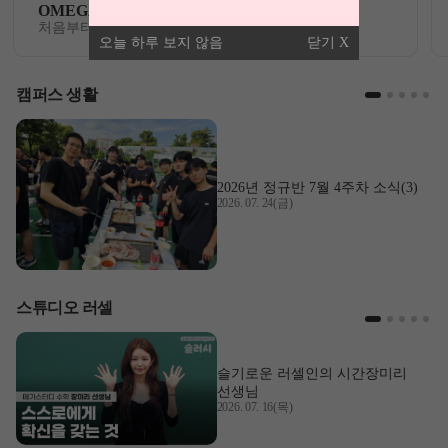
OMEGA 모의고사
처음부터 끝까지 가장 완벽한 수능 플랜
오늘 하루 보지 않음
닫기
캠퍼스 생활
2026년 정규반 7월 4주차 소식(3)
2026. 07. 24(금)
스튜디오 러셀
슬기로운 러셀인의 시간
장미리
선생님
2026. 07. 16(목)