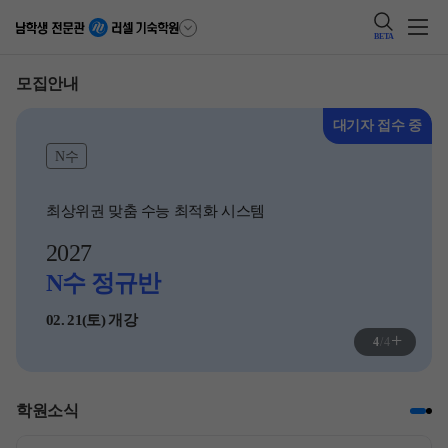
BETA
모집안내
대기자 접수 중
N수
최상위권 맞춤 수능 최적화 시스템
2027
N수 정규반
02. 21(토) 개강
+
4
/
4
학원소식