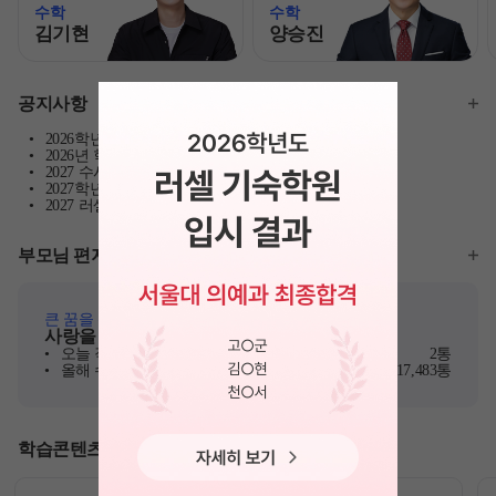
수학
수학
김기현
양승진
모바일이동
모바일이동
공지사항
2026학년도 주요대학 합격 현황
2026년 학사 일정 안내
2027 수시 합격예측 서비스 이용안내
2027학년도 정규/반수 8월 정기 외출 안내
2027 러셀 단과 강사 공개선발
부모님 편지
큰 꿈을 위해 노력하고 있는 자녀들에게
사랑을 담은 따뜻한 응원 메시지
오늘 작성된 편지
2통
올해 수험생에게 전달된 편지
17,483통
학습콘텐츠