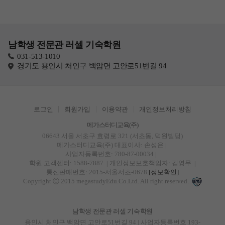
남학생 전문관 러셀 기숙학원
031-513-1010
경기도 용인시 처인구 백암면 고안로51번길 94
로그인
회원가입
이용약관
개인정보처리방침
메가스터디교육(주)
06643 서울 서초구 효령로 321 (서초동, 덕원빌딩)
메가스터디교육(주)
대표이사: 손성은 |
사업자등록번호: 780-87-00034
|
학원 고객센터: 1588-7887
| 개인정보보호책임자: 김영무
|
통신판매번호: 2015-서울서초-0678
[정보확인]
Copyright ⓒ 2015 megastudyEdu.Co.Ltd. All right reserved.
남학생 전문관 러셀 기숙학원
용인시 처인구 백암면 고안로51번길 94 | 사업자등록번호 193-