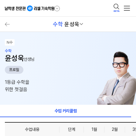
BETA
수학
윤성욱
N수
수학
윤성욱
선생님
프로필
1등급 수학을
위한 첫걸음
수업 커리큘럼
수업내용
단계
1월
2월
3