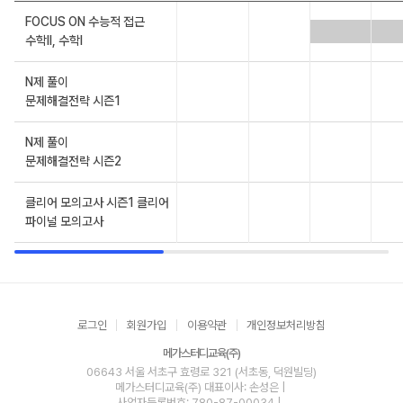
FOCUS ON 수능적 접근
수학ll, 수학l
N제 풀이
문제해결전략 시즌1
N제 풀이
문제해결전략 시즌2
클리어 모의고사 시즌1 클리어
파이널 모의고사
로그인
회원가입
이용약관
개인정보처리방침
메가스터디교육(주)
06643 서울 서초구 효령로 321 (서초동, 덕원빌딩)
메가스터디교육(주)
대표이사: 손성은 |
사업자등록번호: 780-87-00034
|