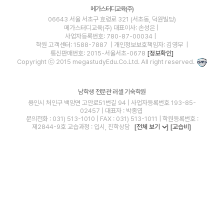
메가스터디교육(주)
06643 서울 서초구 효령로 321 (서초동, 덕원빌딩)
메가스터디교육(주)
대표이사: 손성은 |
사업자등록번호: 780-87-00034
|
학원 고객센터: 1588-7887
| 개인정보보호책임자: 김영무
|
통신판매번호: 2015-서울서초-0678
[정보확인]
Copyright ⓒ 2015 megastudyEdu.Co.Ltd. All right reserved.
남학생 전문관 러셀 기숙학원
용인시 처인구 백암면 고안로51번길 94 | 사업자등록번호 193-85-
02457 | 대표자 : 박종엽
문의전화 : 031) 513-1010 | FAX : 031) 513-1011 | 학원등록번호 :
제2844-9호 교습과정 : 입시, 진학상담
[전체 보기
]
[교습비]
blog
youtube
insta