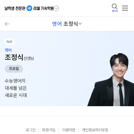
BETA
영어
조정식
N수
영어
조정식
선생님
프로필
수능영어의
대세를 넘은
새로운 시대
로그인
회원가입
이용약관
개인정보처리방침