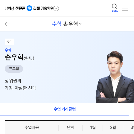
BETA
수학
손우혁
N수
수학
손우혁
선생님
프로필
상위권의
가장 확실한 선택
수업 커리큘럼
수업내용
단계
1월
2월
3