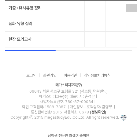
기출+유사유형 정리
심화 유형 정리
현장 모의고사
로그인
회원가입
이용약관
개인정보처리방침
메가스터디교육(주)
06643 서울 서초구 효령로 321 (서초동, 덕원빌딩)
메가스터디교육(주)
대표이사: 손성은 |
사업자등록번호: 780-87-00034
|
학원 고객센터: 1588-7887
| 개인정보보호책임자: 김영무
|
통신판매번호: 2015-서울서초-0678
[정보확인]
Copyright ⓒ 2015 megastudyEdu.Co.Ltd. All right reserved.
남학생 전문관 러셀 기숙학원