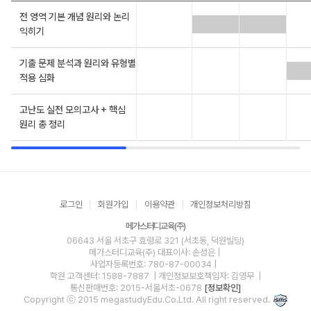
전 영역 기본 개념 원리와 논리
익히기
기출 문제 분석과 원리와 유형별
적용 심화
고난도 실전 모의고사 + 핵심
원리 총 정리
로그인
회원가입
이용약관
개인정보처리방침
메가스터디교육(주)
06643 서울 서초구 효령로 321 (서초동, 덕원빌딩)
메가스터디교육(주)
대표이사: 손성은 |
사업자등록번호: 780-87-00034
|
학원 고객센터: 1588-7887
| 개인정보보호책임자: 김영무
|
통신판매번호: 2015-서울서초-0678
[정보확인]
Copyright ⓒ 2015 megastudyEdu.Co.Ltd. All right reserved.