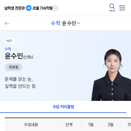
BETA
수학
윤수민
N수
수학
윤수민
선생님
프로필
문제를 읽는 눈,
실력을 만드는 힘
수업 커리큘럼
수업내용
단계
1월
2월
3