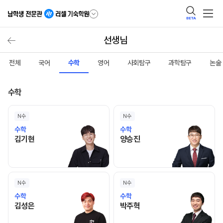
BETA
선생님
전체
국어
수학
영어
사회탐구
과학탐구
논술
수학
N수
N수
수학
수학
김기현 선생님 홈 바로가기
양승진 선생님 홈 바로가기
김기현
양승진
N수
N수
수학
수학
김성은 선생님 홈 바로가기
박주혁 선생님 홈 바로가기
김성은
박주혁