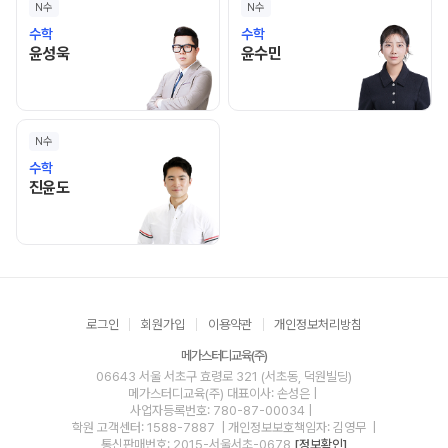
N수
N수
수학
수학
윤성욱 선생님 홈 바로가기
윤수민 선생님 홈 바로가기
윤성욱
윤수민
N수
수학
진윤도 선생님 홈 바로가기
진윤도
로그인
회원가입
이용약관
개인정보처리방침
메가스터디교육(주)
06643 서울 서초구 효령로 321 (서초동, 덕원빌딩)
메가스터디교육(주)
대표이사: 손성은 |
사업자등록번호: 780-87-00034
|
학원 고객센터: 1588-7887
| 개인정보보호책임자: 김영무
|
통신판매번호: 2015-서울서초-0678
[정보확인]