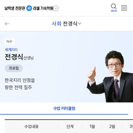
BETA
사회
전경식
N수
세계지리
전경식
선생님
프로필
한국지리 만점을
향한 전력 질주
수업 커리큘럼
수업내용
단계
1월
2월
3