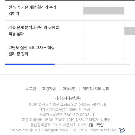
전 영역 기본 개념 원리와 논리
익히기
기출 문제 분석과 원리와 유형별
적용 심화
고난도 실전 모의고사 + 핵심
원리 총 정리
로그인
회원가입
이용약관
개인정보처리방침
메가스터디교육(주)
06643 서울 서초구 효령로 321 (서초동, 덕원빌딩)
메가스터디교육(주)
대표이사: 손성은 |
사업자등록번호: 780-87-00034
|
학원 고객센터: 1588-7887
| 개인정보보호책임자: 김영무
|
통신판매번호: 2015-서울서초-0678
[정보확인]
Copyright ⓒ 2015 megastudyEdu.Co.Ltd. All right reserved.