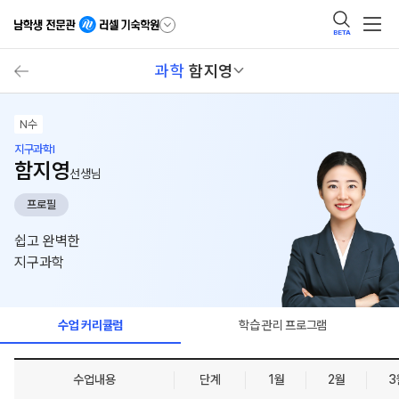
BETA
과학
함지영
N수
지구과학I
함지영
선생님
프로필
쉽고 완벽한
지구과학
수업 커리큘럼
학습 관리 프로그램
수업내용
단계
1월
2월
3