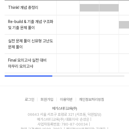
Think! 개념 총정리
Re-build & 기출 개념 구조화
및 기출 문제 풀이
실전 문제 풀이 신유형 고난도
문제 풀이
Final 모의고사 실전 대비
마무리 모의고사
로그인
회원가입
이용약관
개인정보처리방침
메가스터디교육(주)
06643 서울 서초구 효령로 321 (서초동, 덕원빌딩)
메가스터디교육(주)
대표이사: 손성은 |
사업자등록번호: 780-87-00034
|