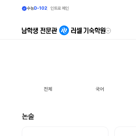
수능
D-102
인트로 메인
학원안내
모집안내
우리의 시작
모집요강
2027 윈터스쿨
러셀 기숙 이야기
N
전체
국어
2027 윈터플러스
러셀 기숙의 진심
2027 반수반
학습환경에 대한 생각
2027 N수 정규반
논술
먹거리에 대한 생각
장학제도
위생/안전에 대한 생각
입학준비