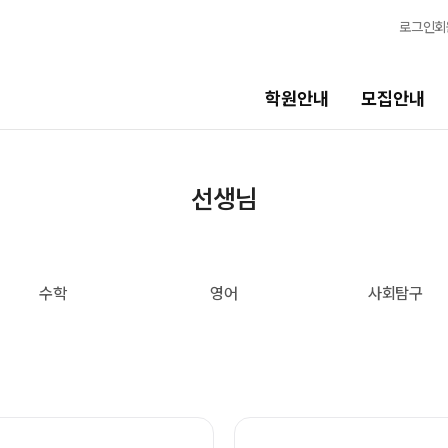
로그인
회
학원안내
모집안내
선생님
교육 
선생님
선생님
학생 관
전체
국어·수학
수학
영어
사회탐구
국어
N
바른공부
수학
영어
재원생 
사회탐구
OMEGA
과학탐구
전국 대단
논술