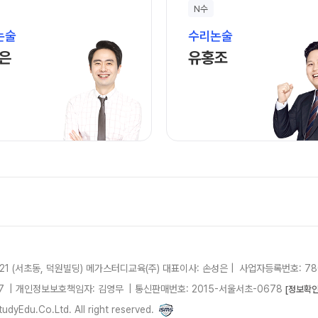
메가X대성
N수
ALPHA 
논술
수리논술
수학 아이
배기은 선생님 홈 바로가기
유홍조 선생님 홈 
은
유홍조
2026 수
학습 스
학사일정
하루 일과
재원생 
메가패스 
메가 스마
질문답변 앱
21 (서초동, 덕원빌딩)
메가스터디교육(주)
대표이사: 손성은 |
사업자등록번호: 780
7
| 개인정보보호책임자: 김영무
|
통신판매번호: 2015-서울서초-0678
[정보확인
dyEdu.Co.Ltd. All right reserved.