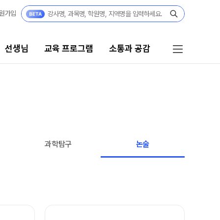
원가입
선생님
교육 프로그램
소통과 공감
프로그램
소통과 공감
리 시스템
공지사항
 STEP UP 전담반
부모님 공간
과학탐구
논술
캠퍼스 생활
 자습전용관
부모님 편지
전용 콘텐츠
주간 식단표
 모의고사
학원 상담
위 실전 모의고사
자주 묻는 질문