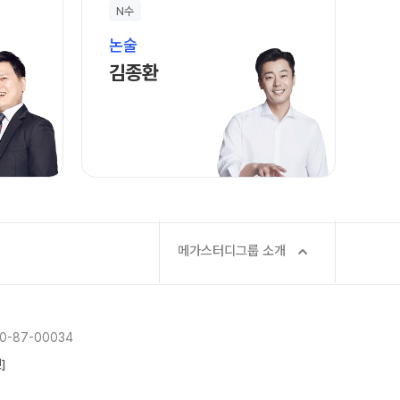
 더 프리미엄 모의고사
N수
온라인 상담
모의고사
논술
방문상담 예약
젠
바로가기
김종환 선생님 홈 바로가기
김종환
원장과 소통하기
능 적중 문항
설명회·공개특강
케줄
표
특별 혜택
특별 지원
메가스터디그룹 소개
트 리포트
 QUBE
-87-00034
]