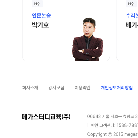
학원 둘러보기
N수
N수
입학 준비물
사이버 투어
인문논술
수리
입학 자료 신청
학원 시설
박기호 선생님 홈 바로가기
박기호
배기
환불규정
위치안내
회사소개
강사모집
이용약관
개인정보처리방침
06643 서울 서초구 효령로 3
|
학원 고객센터: 1588-788
Copyright ⓒ 2015 megastu