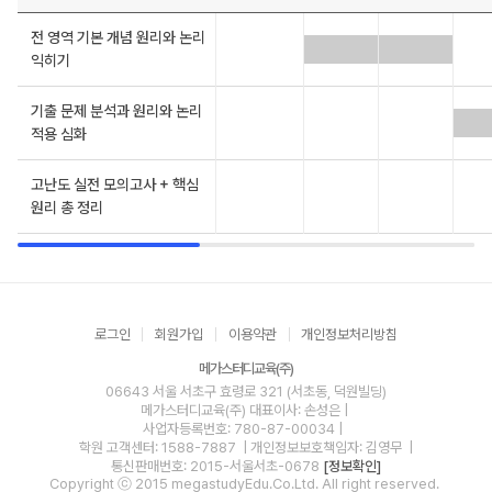
전 영역 기본 개념 원리와 논리
익히기
기출 문제 분석과 원리와 논리
적용 심화
고난도 실전 모의고사 + 핵심
원리 총 정리
로그인
회원가입
이용약관
개인정보처리방침
메가스터디교육(주)
06643 서울 서초구 효령로 321 (서초동, 덕원빌딩)
메가스터디교육(주)
대표이사: 손성은 |
사업자등록번호: 780-87-00034
|
학원 고객센터: 1588-7887
| 개인정보보호책임자: 김영무
|
통신판매번호: 2015-서울서초-0678
[정보확인]
Copyright ⓒ 2015 megastudyEdu.Co.Ltd. All right reserved.