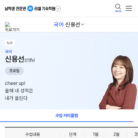
BETA
국어
신용선
N수
국어
신용선
선생님
프로필
cheer up!
올해 네 성적은
내가 올린다
수업 커리큘럼
수업내용
단계
1월
2월
3