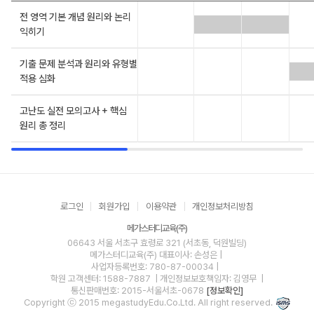
전 영역 기본 개념 원리와 논리
익히기
기출 문제 분석과 원리와 유형별
적용 심화
고난도 실전 모의고사 + 핵심
원리 총 정리
로그인
회원가입
이용약관
개인정보처리방침
메가스터디교육(주)
06643 서울 서초구 효령로 321 (서초동, 덕원빌딩)
메가스터디교육(주)
대표이사: 손성은 |
사업자등록번호: 780-87-00034
|
학원 고객센터: 1588-7887
| 개인정보보호책임자: 김영무
|
통신판매번호: 2015-서울서초-0678
[정보확인]
Copyright ⓒ 2015 megastudyEdu.Co.Ltd. All right reserved.