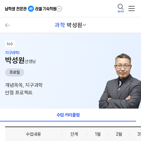
BETA
과학
박성원
N수
지구과학I
박성원
선생님
프로필
개념쏙쏙, 지구과학
만점 프로젝트
수업 커리큘럼
수업내용
단계
1월
2월
3