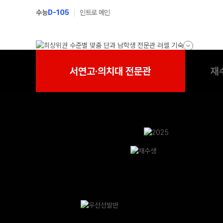
수능
D-105
인트로 메인
서연고·의치대 전문관
재