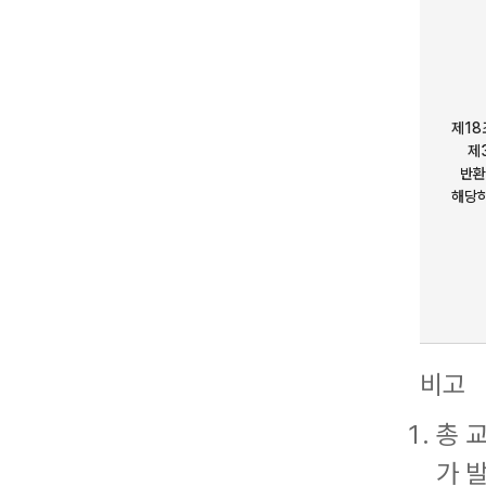
제18
제
반환
해당
비고
총 
가 