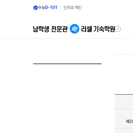
메뉴 건너뛰기
수능
D-101
인트로 메인
제2