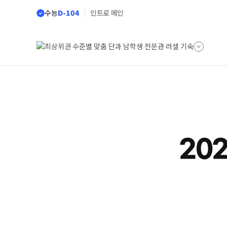
수능
D-104
인트로 메인