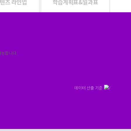
콘텐츠 라인업
학습계획표&일과표
데이터 산출 기준