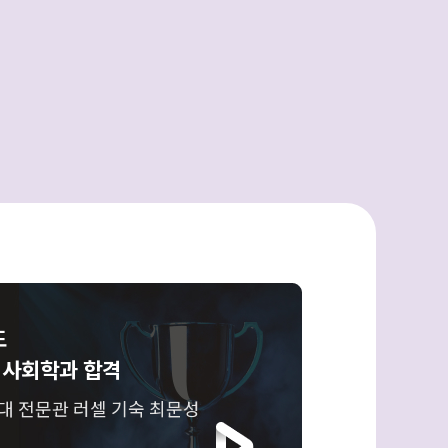
도
 사회학과 합격
대 전문관 러셀 기숙 최문성