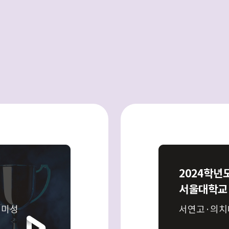
2024학년
서울대학교
최미성
서연고·의치