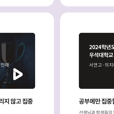
2024학년
우석대학교
윤민재
서연고·의치
리지 않고 집중
공부에만 집중할
선생님과 학생들의