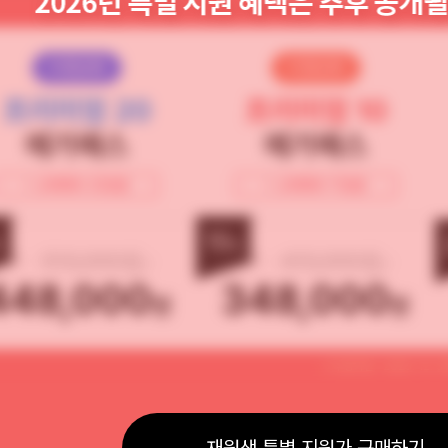
비환급형
비환급형
프리미엄 20
프리미엄 10
메가패스
메가패스
+ 교재캐쉬 22만원
+ 교재캐쉬 11만원
15
%
%
510,000원
410,000원
448,000
348,000
원
원
※ 수강기간 : 2025. 12. 