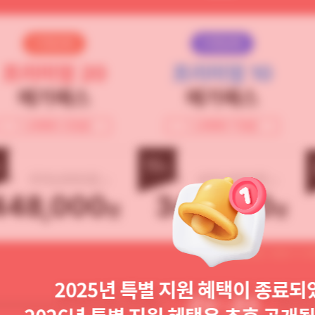
비환급형
비환급형
프리미엄 20
프리미엄 10
메가패스
메가패스
+ 교재캐쉬 22만원
+ 교재캐쉬 11만원
15
%
%
510,000원
410,000원
448,000
348,000
원
원
※ 수강기간 : 2025. 11. 