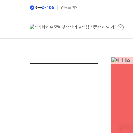
수능
D-105
인트로 메인