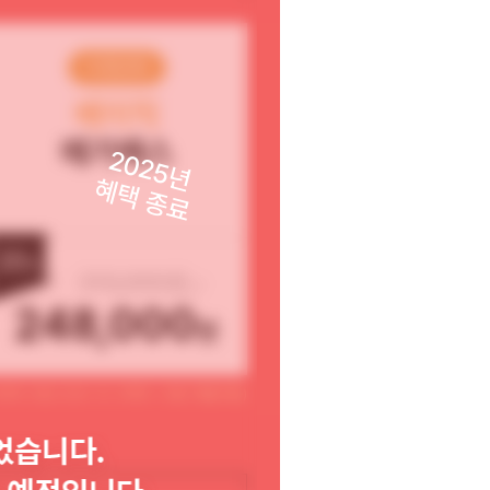
비환급형
베이직
메가패스
2025년
혜택 종료
20
%
310,000원
248,000
원
30까지 (기본 2025. 10. 31까지 + 무료 1개월 제공)