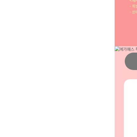
<예시
- 특
- 윈