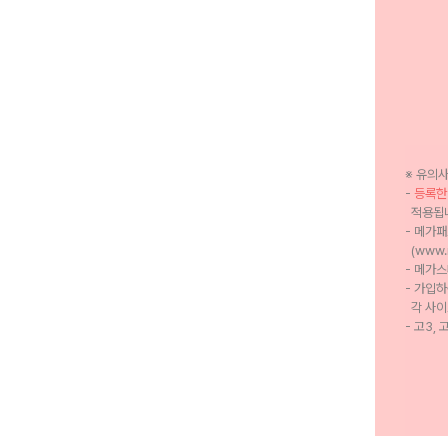
※ 유의
-
등록한
적용됩
- 메가
(www.
- 메가
- 가입하
각 사이
- 고3,