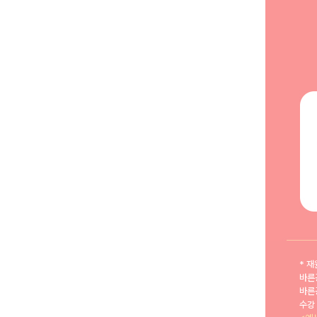
* 
바른
바른
수강