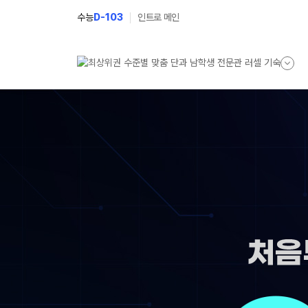
수능
D-103
인트로 메인