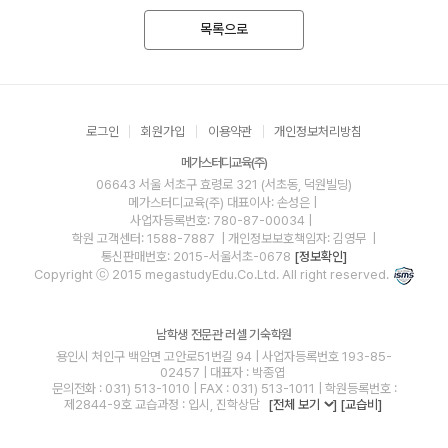
목록으로
로그인
회원가입
이용약관
개인정보처리방침
메가스터디교육(주)
06643 서울 서초구 효령로 321 (서초동, 덕원빌딩)
메가스터디교육(주)
대표이사: 손성은 |
사업자등록번호: 780-87-00034
|
학원 고객센터: 1588-7887
| 개인정보보호책임자: 김영무
|
통신판매번호: 2015-서울서초-0678
[정보확인]
Copyright ⓒ 2015 megastudyEdu.Co.Ltd. All right reserved.
남학생 전문관 러셀 기숙학원
용인시 처인구 백암면 고안로51번길 94 | 사업자등록번호 193-85-
02457 | 대표자 : 박종엽
문의전화 : 031) 513-1010 | FAX : 031) 513-1011 | 학원등록번호 :
제2844-9호 교습과정 : 입시, 진학상담
[전체 보기
]
[교습비]
blog
youtube
insta