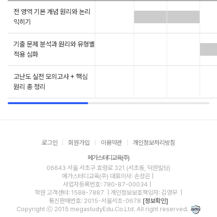
전 영역 기본 개념 원리와 논리
익히기
기출 문제 분석과 원리와 유형별
적용 심화
고난도 실전 모의고사 + 핵심
원리 총 정리
로그인
회원가입
이용약관
개인정보처리방침
메가스터디교육(주)
06643 서울 서초구 효령로 321 (서초동, 덕원빌딩)
메가스터디교육(주)
대표이사: 손성은 |
사업자등록번호: 780-87-00034
|
학원 고객센터: 1588-7887
| 개인정보보호책임자: 김영무
|
통신판매번호: 2015-서울서초-0678
[정보확인]
Copyright ⓒ 2015 megastudyEdu.Co.Ltd. All right reserved.