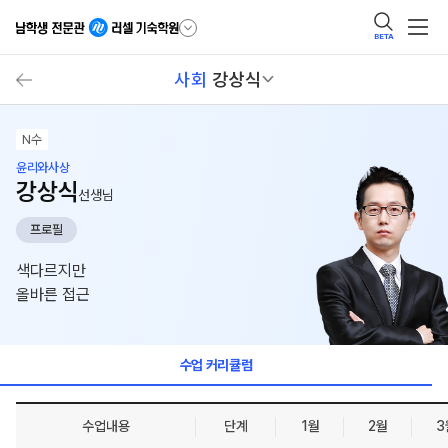
BETA
사회
강상식
N수
윤리와사상
강상식
선생님
프로필
색다르지만
올바른 접근
수업 커리큘럼
수업내용
단계
1월
2월
3