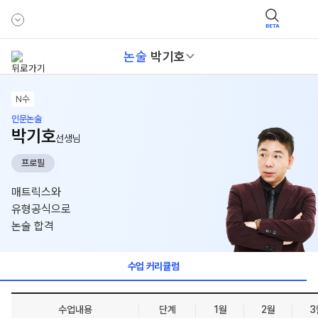
BETA
논술
박기호
N수
인문논술
박기호
선생님
프로필
매트릭스와
유형공식으로
논술 합격
수업 커리큘럼
수업내용
단계
1월
2월
3