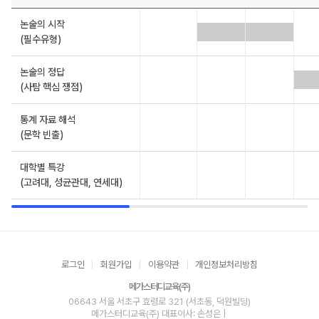
논술의 시작
(필수유형)
논술의 정답
(사탐 핵심 쟁점)
통계 자료 해석
(문학 빈출)
대학별 특강
(고려대, 성균관대, 연세대)
로그인
회원가입
이용약관
개인정보처리방침
메가스터디교육(주)
06643 서울 서초구 효령로 321 (서초동, 덕원빌딩)
메가스터디교육(주)
대표이사: 손성은 |