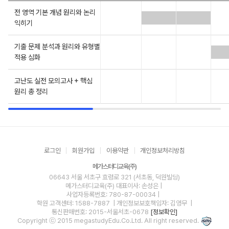
전 영역 기본 개념 원리와 논리
익히기
기출 문제 분석과 원리와 유형별
적용 심화
고난도 실전 모의고사 + 핵심
원리 총 정리
로그인
회원가입
이용약관
개인정보처리방침
메가스터디교육(주)
06643 서울 서초구 효령로 321 (서초동, 덕원빌딩)
메가스터디교육(주)
대표이사: 손성은 |
사업자등록번호: 780-87-00034
|
학원 고객센터: 1588-7887
| 개인정보보호책임자: 김영무
|
통신판매번호: 2015-서울서초-0678
[정보확인]
Copyright ⓒ 2015 megastudyEdu.Co.Ltd. All right reserved.