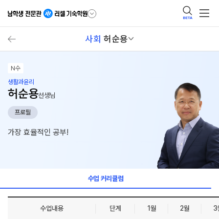
BETA
사회
허순용
N수
생활과윤리
허순용
선생님
프로필
가장 효율적인 공부!
수업 커리큘럼
수업내용
단계
1월
2월
3