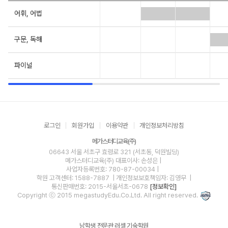
어휘, 어법
구문, 독해
파이널
로그인
회원가입
이용약관
개인정보처리방침
메가스터디교육(주)
06643 서울 서초구 효령로 321 (서초동, 덕원빌딩)
메가스터디교육(주)
대표이사: 손성은 |
사업자등록번호: 780-87-00034
|
학원 고객센터: 1588-7887
| 개인정보보호책임자: 김영무
|
통신판매번호: 2015-서울서초-0678
[정보확인]
Copyright ⓒ 2015 megastudyEdu.Co.Ltd. All right reserved.
남학생 전문관 러셀 기숙학원