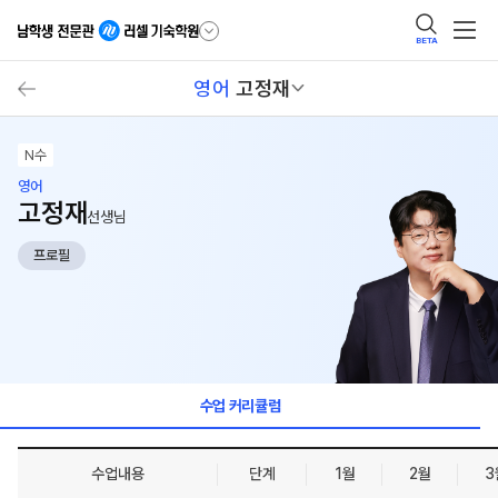
BETA
영어
고정재
N수
영어
고정재
선생님
프로필
수업 커리큘럼
수업내용
단계
1월
2월
3