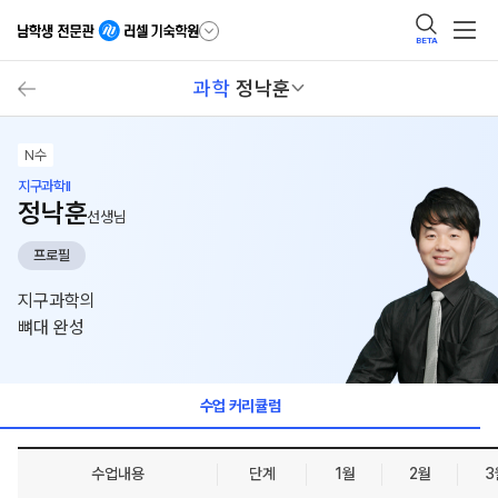
BETA
과학
정낙훈
N수
지구과학II
정낙훈
선생님
프로필
지구과학의
뼈대 완성
수업 커리큘럼
수업내용
단계
1월
2월
3