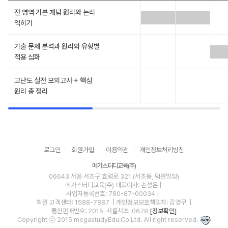
전 영역 기본 개념 원리와 논리
익히기
기출 문제 분석과 원리와 유형별
적용 심화
고난도 실전 모의고사 + 핵심
원리 총 정리
로그인
회원가입
이용약관
개인정보처리방침
메가스터디교육(주)
06643 서울 서초구 효령로 321 (서초동, 덕원빌딩)
메가스터디교육(주)
대표이사: 손성은 |
사업자등록번호: 780-87-00034
|
학원 고객센터: 1588-7887
| 개인정보보호책임자: 김영무
|
통신판매번호: 2015-서울서초-0678
[정보확인]
Copyright ⓒ 2015 megastudyEdu.Co.Ltd. All right reserved.