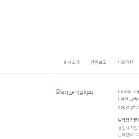
회사소개
언론보도
사회공헌
06643 서
| 학원 고객센
copyrightⓒ
남학생 전문
용인시 처인구
문의전화 : 03