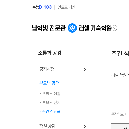
메뉴 건너뛰기
수능
D-103
인트로 메인
소통과 공감
주간 
공지사항
러셀 학원
부모님 공간
캠퍼스 생활
부모님 편지
주간 식단표
주별 보기
학원 상담