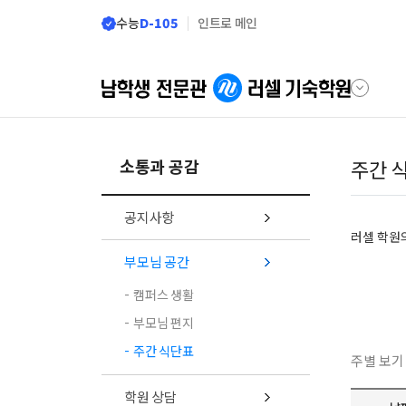
메뉴 건너뛰기
수능
D-105
인트로 메인
소통과 공감
주간 
공지사항
러셀 학원
부모님 공간
캠퍼스 생활
부모님 편지
주간 식단표
주별 보기
학원 상담