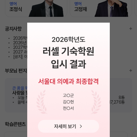
영어
영어
조정식
고정재
모바일이동
모바일이동
공지사항
2026학년도 주요대학 합격 현황
2026년 학사 일정 안내
2027학년도 정규/반수 8월 정기 외출 안내
2027 러셀 단과 강사 공개선발
[공지] 이용약관 개정 및 시행 안내
부모님 편지
큰 꿈을 위해 노력하고 있는 자녀들에게
사랑을 담은 따뜻한 응원 메시지
오늘 작성된 편지
8통
올해 수험생에게 전달된 편지
17,276통
학습콘텐츠