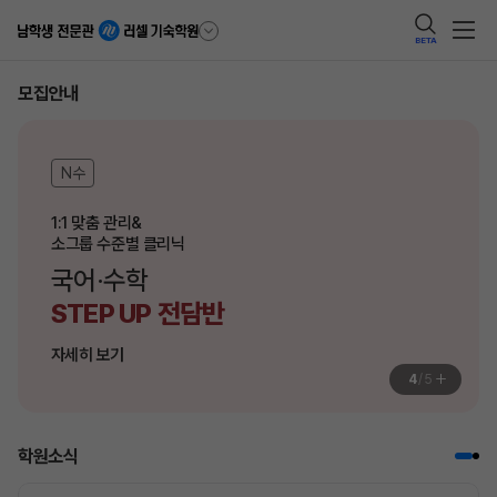
BETA
모집안내
N수
1:1 맞춤 관리&

소그룹 수준별 클리닉
국어·수학
STEP UP
전담반
자세히 보기
+
4
/
5
학원소식