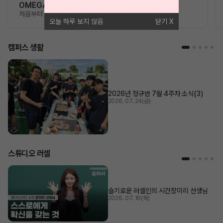
OMEGA 모의고사
처음부터 끝까지 가장 완벽한 수능 플랜
오늘 하루 보지 않음
닫기
캠퍼스 생활
2026년 정규반 7월 4주차 소식(3)
2026. 07. 24(금)
스튜디오 러셀
슬기로운 러셀인의 시간
장미리 선생님
2026. 07. 16(목)