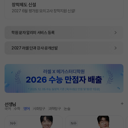
장학제도 신설
2027 6월 평가원 모의고사 장학지원 신설!
학원 문자 알리미
서비스 등록
2027
러셀 단과
강사 공개선발
선생님
국어
수학
영어
사회탐구
과학탐구
논술
N수
N수