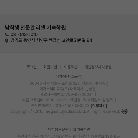
남학생 전문관 러셀 기숙학원
031-513-1010
경기도 용인시 처인구 백암면 고안로51번길 94
로그인
회원가입
이용약관
개인정보처리방침
메가스터디교육(주)
06643 서울 서초구 효령로 321 (서초동, 덕원빌딩)
메가스터디교육(주)
대표이사: 손성은 |
사업자등록번호: 780-87-00034
|
학원 고객센터: 1588-7887
| 개인정보보호책임자: 김영무
|
통신판매번호: 2015-서울서초-0678
[정보확인]
Copyright ⓒ 2015 megastudyEdu.Co.Ltd. All right reserved.
남학생 전문관 러셀 기숙학원
용인시 처인구 백암면 고안로51번길 94 | 사업자등록번호 193-85-